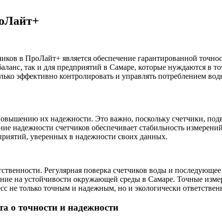
роЛайт+
иков в ПроЛайт+ является обеспечение гарантированной точно
аланс, так и для предприятий в Самаре, которые нуждаются в 
ько эффективно контролировать и управлять потреблением воды,
 повышению их надежности. Это важно, поскольку счетчики, по
ние надежности счетчиков обеспечивает стабильность измерений
дприятий, уверенных в надежности своих данных.
тственности. Регулярная поверка счетчиков воды и последующе
ение на устойчивости окружающей среды в Самаре. Точные изм
сс не только точным и надежным, но и экологически ответствен
а о точности и надежности